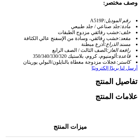
وصف مختصر:
رقم الموديل:
A519P
مادة:
جلد صناعي / جلد طبيعي
خلف:
خشب رقائقي مزدوج الطبقات
مقعد:
خشب رقائقي، وسادة من الإسفنج عالي الكثافة
مسند الذراع:
أذرع مبطنة
رافعة الغاز:
الصف الثالث / الصف الرابع
قاعدة:
ألومنيوم، كروم، بلاستيك 350/340/330/320
كاستر:
عجلات مزدوجة مغطاة بالنايلون/البولي يوريثان
أرسل لنا بريدًا إلكترونيًا
تفاصيل المنتج
علامات المنتج
ميزات المنتج