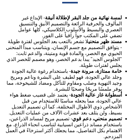
لمسة نهائية من جلد البقر لإطلالة أنيقة
- الإبداع غير
المألوف والحرفية الرائعة والتصميم الأنيق والتنسيق
العصري والبسيط والأسلوب الكلاسيكي، كلها عوامل
تضفي على المكتب جواً راقياً على الفور.
مسند ظهر منحني
لا تشعر بالتعب بعد الجلوس لفترة طويلة
- يتوافق التصميم مع جسم الإنسان، ويتناسب مبدأ المنحنى
الحيوي مع الخصر، والمادة قوية ومتينة، والدعم ثابت:
"الجلوس الجيد" يبدأ بدعم الخصر، وهو مصمم للخصر الذي
يجلس لفترات طويلة.
خامة ممتازة، مرونة جيدة
- باستخدام رغوة عالية الجودة
وجلد عالي الجودة، فهو لطيف على البشرة وناعم ومريح
وجيد التهوية وصلب ومقاوم للتآكل ومضاد للشيخوخة، مما
يوفر ملمسًا مريحًا وصحيًا للبشرة.
أسطوانة غاز عالية الجودة
- يعتمد على قضيب ضغط هواء
عالي الجودة، مما يجعله مناسبًا للاستخدام من قبل
الأشخاص ذوي الأطوال المختلفة، كما أن تصميم التعديل
بسيط، ولن يتلف بعد عشرات الآلاف من عمليات التعديل.
تصميم منحني، دعم قوي
- تصميم مريح لمساند الذراعين،
باستخدام مساند ذراعين انسيابية لتناسب انحناء الذراع، مع
الاهتمام بكل التفاصيل، مما يجعلك أكثر استرخاءً في العمل
المزدحم.