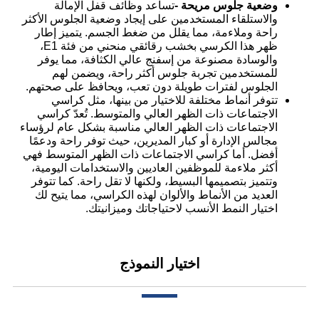
وضعية جلوس مريحة -
تساعد وظائف قفل الإمالة
والاستلقاء المستخدمين على إيجاد وضعية الجلوس الأكثر
راحة وملاءمة، مما يقلل من ضغط الجسم. يتميز إطار
ظهر هذا الكرسي بخشب رقائقي منحني من فئة E1،
والوسادة مصنوعة من إسفنج عالي الكثافة، مما يوفر
للمستخدمين تجربة جلوس أكثر راحة، ويضمن لهم
الجلوس لفترات طويلة دون تعب، ويحافظ على صحتهم.
تتوفر أنماط مختلفة للاختيار من بينها، مثل كراسي
الاجتماعات ذات الظهر العالي والمتوسط. تُعدّ كراسي
الاجتماعات ذات الظهر العالي مناسبة بشكل عام لرؤساء
مجالس الإدارة أو كبار المديرين، حيث توفر راحة ودعمًا
أفضل. أما كراسي الاجتماعات ذات الظهر المتوسط ​​فهي
أكثر ملاءمة للموظفين العاديين والاستخدامات اليومية،
وتتميز بتصميمها البسيط، ولكنها لا تقل راحة. كما تتوفر
العديد من الأنماط والألوان لهذه الكراسي، مما يتيح لك
اختيار النمط الأنسب لاحتياجاتك وميزانيتك.
اختيار النموذج